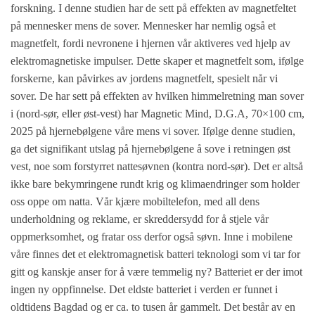
forskning. I denne studien har de sett på effekten av magnetfeltet
på mennesker mens de sover. Mennesker har nemlig også et
magnetfelt, fordi nevronene i hjernen vår aktiveres ved hjelp av
elektromagnetiske impulser. Dette skaper et magnetfelt som, ifølge
forskerne, kan påvirkes av jordens magnetfelt, spesielt når vi
sover. De har sett på effekten av hvilken himmelretning man sover
i (nord-sør, eller øst-vest) har Magnetic Mind, D.G.A, 70×100
cm,
2025
på hjernebølgene våre mens vi sover. Ifølge denne studien,
ga det signifikant utslag på hjernebølgene å sove i retningen øst
vest, noe som forstyrret nattesøvnen (kontra nord-sør). Det er altså
ikke bare bekymringene rundt krig og klimaendringer som holder
oss oppe om natta. Vår kjære mobiltelefon, med all dens
underholdning og reklame, er skreddersydd for å stjele vår
oppmerksomhet, og fratar oss derfor også søvn. Inne i mobilene
våre finnes det et elektromagnetisk batteri teknologi som vi tar for
gitt og kanskje anser for å være temmelig ny? Batteriet er der imot
ingen ny oppfinnelse. Det eldste batteriet i verden er funnet i
oldtidens Bagdad og er ca. to tusen år gammelt. Det består av en