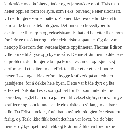
leirkrukke med kobbersylinder og et jernstykke oppi. Hvis man
heller oppi en form for syre, som f.eks. olivenolje eller sitronsaft,
vil det fungere som et batteri. Vi aner ikke hva de brukte det til,
bare at de besittet teknologien. Det finnes to hovedtyper for
elektrisitet: likestrøm og vekselstrøm. Et batteri benytter likestrøm
for å drive maskiner og andre elek triske apparater. Og det var
nettopp likestrøm den verdenskjente oppfinneren Thomas Edison
ville bruke til å lyse opp byene våre. Denne strømmen hadde bare
et problem: den fungerte bra på korte avstander, og egner seg
derfor best i et batteri, men effek ten tiltar etter et par hundre
meter. Løsningen ble derfor å bygge kraftverk på annethvert
gatehjørne, for å dekke hele byen. Dette var både dyrt og lite
effektivt. Nikolai Tesla, som jobbet for Edi son under denne
perioden, tryglet ham om å gå over til veksel strøm, som var mye
kraftigere og som kunne sende elektrisiteten så langt man bare
ville. Da Edison nektet, fordi han anså teknolo gien for ekstremt
farlig, og Tesla ikke fikk betalt det han var lovet, ble de bitre
fiender og kjempet med nebb og klør om å bli den foretrukne