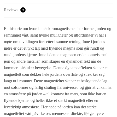
Reviews
0
En historie om hvordan elektromagnetismen har formet jorden og
samfunnet vårt, samt hvilke muligheter og utfordringer vi har i
møte om utviklingen fortsetter i samme retning. Inne i jordens
indre er det et tykt lag med flytende magma som går rundt og
rundt jordens kjerne. Inne i denne magmaen er det tonnvis med
jern og andre metaller, som skaper en dynamoef fekt når de
kommer i sirkulær bevegelse. Denne dynamoeffekten skaper et
magnetfelt som dekker hele jordens overflate og strek ker seg
langt ut i rommet. Dette magnetfeltet skaper et beskyt tende lag
mot solstormer og farlig stråling fra universet, og gjør at vi kan ha
en atmosfære på jorden – til kontrast fra mars, som ikke har en
flytende kjerne, og heller ikke et sterkt magnetfelt eller en
levedyktig atmosfære. Her nede på jorden kan det sterke
magnetfeltet vårt påvirke oss mennesker direkte, ifølge nyere