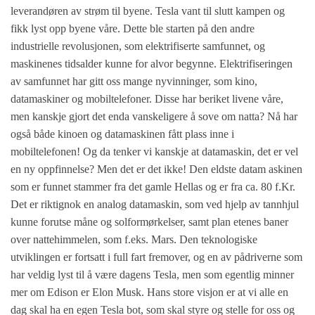
leverandøren av strøm til byene. Tesla vant til slutt kampen og
fikk lyst opp byene våre. Dette ble starten på den andre
industrielle revolusjonen, som elektrifiserte samfunnet, og
maskinenes tidsalder kunne for alvor begynne. Elektrifiseringen
av samfunnet har gitt oss mange nyvinninger, som kino,
datamaskiner og mobiltelefoner. Disse har beriket livene våre,
men kanskje gjort det enda vanskeligere å sove om natta? Nå har
også både kinoen og datamaskinen fått plass inne i
mobiltelefonen! Og da tenker vi kanskje at datamaskin, det er vel
en ny oppfinnelse? Men det er det ikke! Den eldste datam askinen
som er funnet stammer fra det gamle Hellas og er fra ca. 80 f.Kr.
Det er riktignok en analog datamaskin, som ved hjelp av tannhjul
kunne forutse måne og solformørkelser, samt plan etenes baner
over nattehimmelen, som f.eks. Mars. Den teknologiske
utviklingen er fortsatt i full fart fremover, og en av pådriverne som
har veldig lyst til å være dagens Tesla, men som egentlig minner
mer om Edison er Elon Musk. Hans store visjon er at vi alle en
dag skal ha en egen Tesla bot, som skal styre og stelle for oss og