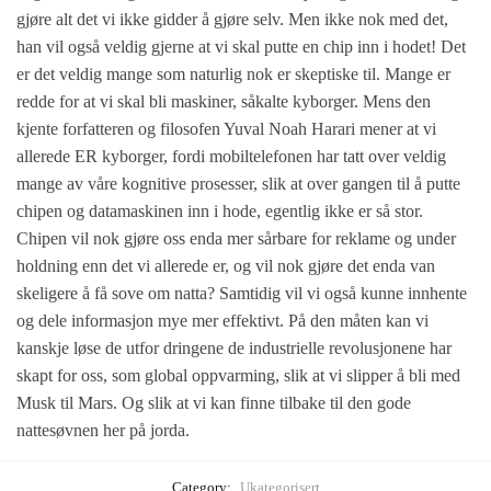
gjøre alt det vi ikke gidder å gjøre selv. Men ikke nok med det,
han vil også veldig gjerne at vi skal putte en chip inn i hodet! Det
er det veldig mange som naturlig nok er skeptiske til. Mange er
redde for at vi skal bli maskiner, såkalte kyborger. Mens den
kjente forfatteren og filosofen Yuval Noah Harari mener at vi
allerede ER kyborger, fordi mobiltelefonen har tatt over veldig
mange av våre kognitive prosesser, slik at over gangen til å putte
chipen og datamaskinen inn i hode, egentlig ikke er så stor.
Chipen vil nok gjøre oss enda mer sårbare for reklame og under
holdning enn det vi allerede er, og vil nok gjøre det enda van
skeligere å få sove om natta? Samtidig vil vi også kunne innhente
og dele informasjon mye mer effektivt. På den måten kan vi
kanskje løse de utfor dringene de industrielle revolusjonene har
skapt for oss, som global oppvarming, slik at vi slipper å bli med
Musk til Mars. Og slik at vi kan finne tilbake til den gode
nattesøvnen her på jorda.
Category:
Ukategorisert