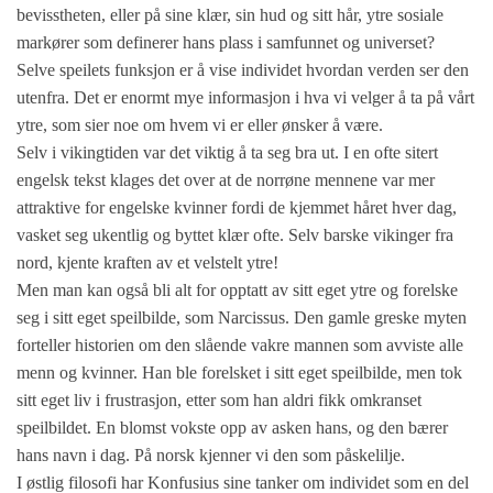
bevisstheten, eller på sine klær, sin hud og sitt hår, ytre sosiale
markører som definerer hans plass i samfunnet og universet?
Selve speilets funksjon er å vise individet hvordan verden ser den
utenfra. Det er enormt mye informasjon i hva vi velger å ta på vårt
ytre, som sier noe om hvem vi er eller ønsker å være.
Selv i vikingtiden var det viktig å ta seg bra ut. I en ofte sitert
engelsk tekst klages det over at de norrøne mennene var mer
attraktive for engelske kvinner fordi de kjemmet håret hver dag,
vasket seg ukentlig og byttet klær ofte. Selv barske vikinger fra
nord, kjente kraften av et velstelt ytre!
Men man kan også bli alt for opptatt av sitt eget ytre og forelske
seg i sitt eget speilbilde, som Narcissus. Den gamle greske myten
forteller historien om den slående vakre mannen som avviste alle
menn og kvinner. Han ble forelsket i sitt eget speilbilde, men tok
sitt eget liv i frustrasjon, etter som han aldri fikk omkranset
speilbildet. En blomst vokste opp av asken hans, og den bærer
hans navn i dag. På norsk kjenner vi den som påskelilje.
I østlig filosofi har Konfusius sine tanker om individet som en del