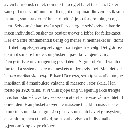
av en harmonisk enhet, dominert i to og et halvt tusen år. Det er i
samspill med samfunnet rundt deg at du oppnår din verdi, slik som
mauren, som kravler målrettet rundt på jobb for dronningen og
tuen. Selv om de har bestått speiltesten og er selvbevisste, har de
ingen individuell ønsker og begjær utover å jobbe for felleskapet.
Her er Sartre fundamentalt uenig og mener at mennesket er «dømt
til frihet» og skaper seg selv igjennom egne frie valg. Det gjør oss
derimot sårbare for de som ønsker å påvirke valgene våre.
Den østeriske nevrologen og psykiateren Sigmund Freud var den
første til å systematisere menneskets underbevissthet. Men det var
hans Amerikanske nevø, Edvard Berneys, som først skulle utnytte
innsikten til å manipulere valgene til massene i stor skala. Han
forsto på 1920 tallet, at vi ville kjøpe ting vi egentlig ikke trengte,
hvis han klarte å overbevise oss om at det ville vise vår identitet til
omverden. Han ønsket å overtale massene til å bli narsissistiske
blomster som ikke lengre så seg selv som en del av et økosystem,
et samfunn, men et individ, som skulle vise sin individualitet
igjennom kjøp av produkter.