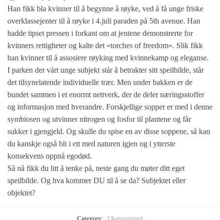
Han fikk bla kvinner til å begynne å røyke, ved å få unge friske
overklassejenter til å røyke i 4.juli paraden på 5th avenue. Han
hadde tipset pressen i forkant om at jentene demonstrerte for
kvinners rettigheter og kalte det «torches of freedom». Slik fikk
han kvinner til å assosiere røyking med kvinnekamp og eleganse.
I parken der vårt unge subjekt står å betrakter sitt speilbilde, står
det tilsynelatende individuelle trær. Men under bakken er de
bundet sammen i et enormt nettverk, der de deler næringsstoffer
og informasjon med hverandre. Forskjellige sopper er med i denne
symbiosen og utvinner nitrogen og fosfor til plantene og får
sukker i gjengjeld. Og skulle du spise en av disse soppene, så kan
du kanskje også bli i ett med naturen igjen og i ytterste
konsekvens oppnå egodød.
Så nå fikk du litt å tenke på, neste gang du møter ditt eget
speilbilde. Og hva kommer DU til å se da? Subjektet eller
objektet?
Category:
Ukategorisert