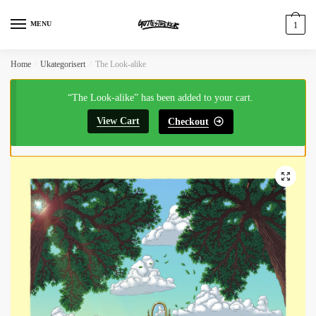
MENU
1
Home
/
Ukategorisert
/
The Look-alike
“The Look-alike” has been added to your cart.
View Cart
Checkout